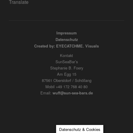
Translate
Impressum
Datenschutz
Created by: EYECATCHME. Visuals
Kontakt
SunSeaBar’s
Stephanie B. Foery
Am Egg 15
87561 Oberstdorf / Schöllang
Mobil +49 172 768 40 80
Email:
wuff@sun-sea-bars.de
Datenschutz & Cookies