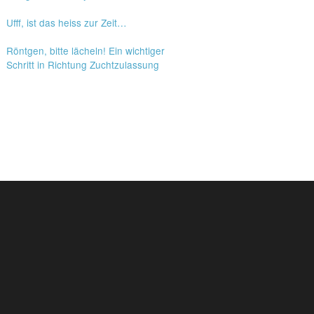
Ufff, ist das heiss zur Zeit…
Röntgen, bitte lächeln! Ein wichtiger
Schritt in Richtung Zuchtzulassung