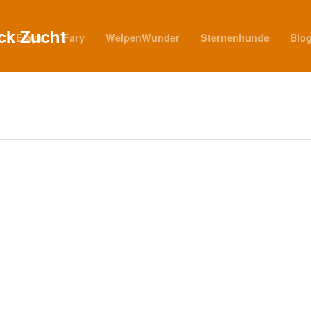
Elaya
Fary
WelpenWunder
Sternenhunde
Blo