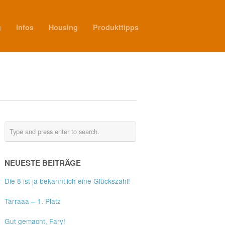
g
Infos
Housing
Produkttipps
NEUESTE BEITRÄGE
Die 8 ist ja bekanntlich eine Glückszahl!
Tarraaa – 1. Platz
Gut gemacht, Fary!