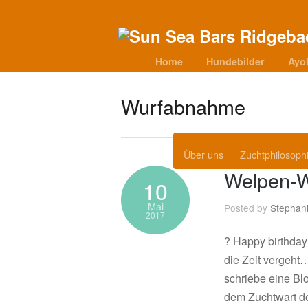
Home
Hundebilder
Ayo
Wurfabnahme
Über uns
Zuchtphilosoph
Welpen-W
10
Mai
Posted by
Stephan
2017
? Happy birthday
die Zeit vergeht…
schriebe eine Bl
dem Zuchtwart des