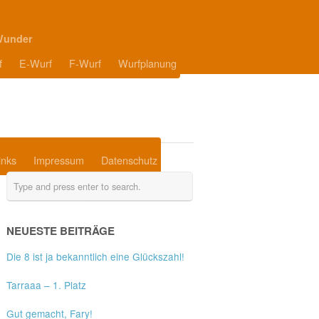
Wunder
f
E-Wurf
F-Wurf
Wurfplanung
inks
Impressum
Datenschutz
NEUESTE BEITRÄGE
Die 8 ist ja bekanntlich eine Glückszahl!
Tarraaa – 1. Platz
Gut gemacht, Fary!