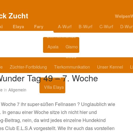
Welpen
A-Wurf
B-Wurf
C-Wurf
D-Wur
ki
Elaya
Fary
Sternenhunde
Apala
Gismo
Blog
Infos
ie
Züchter-Fortbildung
Tierkommunikation
Unser Kennel
L
under Tag 49 – 7. Woche
Housing
Villa Elaya
Produkttipps
ie
in
Allgemein
 Woche 7 ihr super-süßen Fellnasen ? Unglaublich wie
 In genau einer Woche sitze ich nicht hier und
og-Beitrag, nein, da wird jedes einzelne Hundekind
 Club E.L.S.A vorgestellt. Wie ihr euch das vorstellen