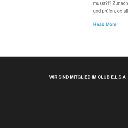
müsst?!? Zunächs
und prüfen, ob al
Read More
WIR SIND MITGLIED IM CLUB E.L.S.A