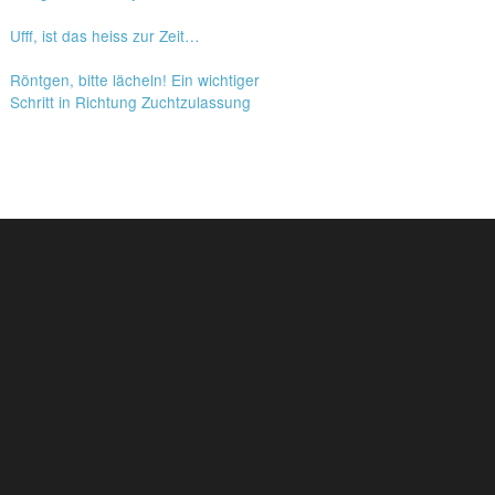
Ufff, ist das heiss zur Zeit…
Röntgen, bitte lächeln! Ein wichtiger
Schritt in Richtung Zuchtzulassung