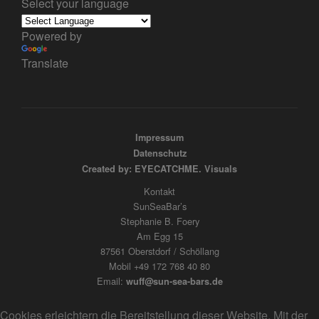
Select your language
Powered by
Translate
Impressum
Datenschutz
Created by: EYECATCHME. Visuals
Kontakt
SunSeaBar’s
Stephanie B. Foery
Am Egg 15
87561 Oberstdorf / Schöllang
Mobil +49 172 768 40 80
Email:
wuff@sun-sea-bars.de
Cookies erleichtern die Bereitstellung dieser Website. Mit der