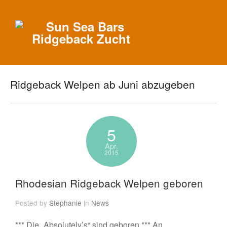
Ridgeback Welpen ab Juni abzugeben
5
Apr.
2015
Rhodesian Ridgeback Welpen geboren
Posted by
Stephanie
in
News
*** Die „Absolutely’s“ sind geboren *** An