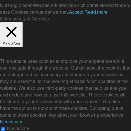
Nutzung dieser Website erklären Sie sich damit einverstanden,
dass Cookies verwendet werden.
Accept
Read more
Datenschutz & Cookies
Schließen
Privacy Overview
This website uses cookies to improve your experience while
you navigate through the website. Out of these, the cookies that
are categorized as necessary are stored on your browser as
they are essential for the working of basic functionalities of the
website. We also use third-party cookies that help us analyze
and understand how you use this website. These cookies will
be stored in your browser only with your consent. You also
have the option to opt-out of these cookies. But opting out of
some of these cookies may affect your browsing experience.
Necessary
Necessary