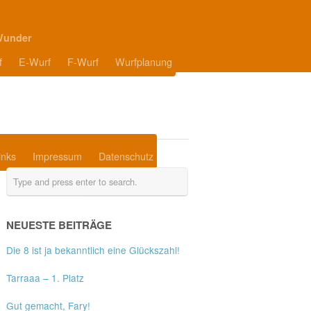
Wunder
f
E-Wurf
F-Wurf
Wurfplanung
inks
Impressum
Datenschutz
NEUESTE BEITRÄGE
Die 8 ist ja bekanntlich eine Glückszahl!
Tarraaa – 1. Platz
Gut gemacht, Fary!