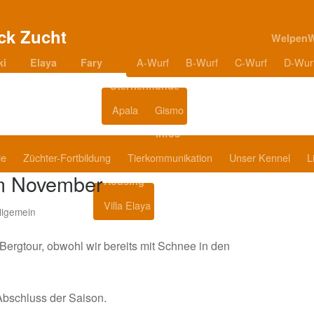
Welpen
A-Wurf
B-Wurf
C-Wurf
D-Wur
ki
Elaya
Fary
Sternenhunde
Apala
Gismo
Blog
Infos
ie
Züchter-Fortbildung
Tierkommunikation
Unser Kennel
L
im November
Housing
Villa Elaya
Produkttipps
llgemein
Bergtour, obwohl wir bereits mit Schnee in den
Abschluss der Saison.