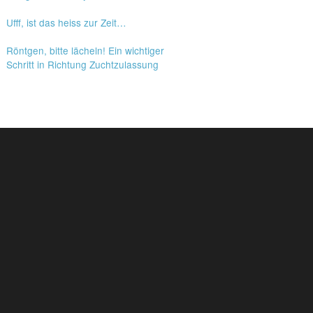
Ufff, ist das heiss zur Zeit…
Röntgen, bitte lächeln! Ein wichtiger
Schritt in Richtung Zuchtzulassung