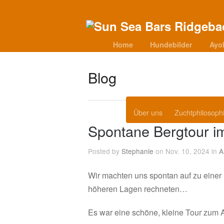
Home
Hundebilder
Ayo
Blog
Über uns
Zuchtphilosoph
Spontane Bergtour 
Posted by
Stephanie
on Nov. 10, 2024 in
A
Wir machten uns spontan auf zu einer 
höheren Lagen rechneten…
Es war eine schöne, kleine Tour zum 