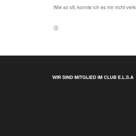
Wie so oft, konnte ich es mir nicht ve
😉
WIR SIND MITGLIED IM CLUB E.L.S.A