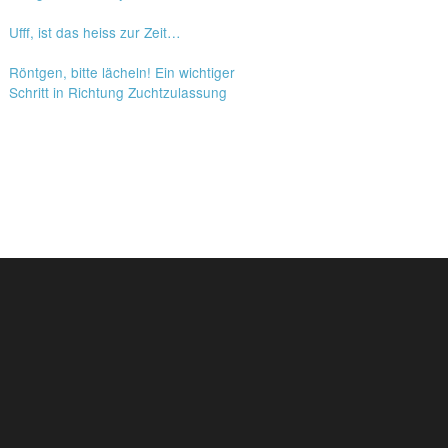
Ufff, ist das heiss zur Zeit…
Röntgen, bitte lächeln! Ein wichtiger
Schritt in Richtung Zuchtzulassung