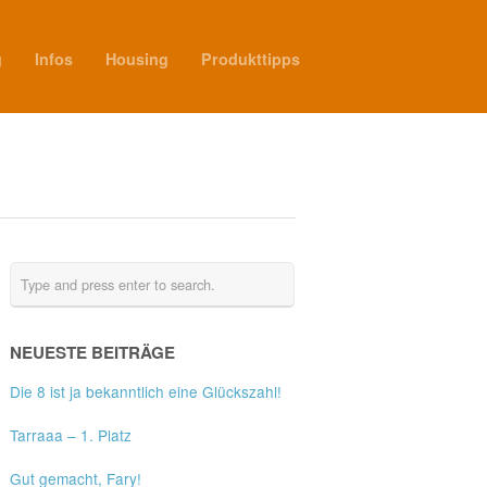
g
Infos
Housing
Produkttipps
NEUESTE BEITRÄGE
Die 8 ist ja bekanntlich eine Glückszahl!
Tarraaa – 1. Platz
Gut gemacht, Fary!