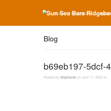
Home
Hundebilder
Ayoki
Blog
b69eb197-5dcf-
Posted by
Stephanie
on Juni 11, 2023 in