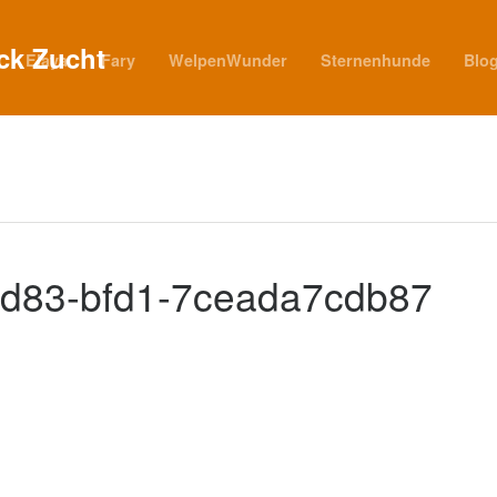
Elaya
Fary
WelpenWunder
Sternenhunde
Blo
4d83-bfd1-7ceada7cdb87