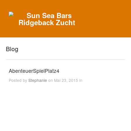
Blog
AbenteuerSpielPlatz4
Posted by
Stephanie
on Mai 23, 2015 in