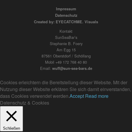
Impressum
Datenschutz
Created by: EYECATCHME. Visuals
Kontakt
SunSeaBar’s
Stephanie B. Foery
Am Egg 15
87561 Oberstdorf / Schöllang
Mobil +49 172 768 40 80
Email:
wuff@sun-sea-bars.de
Cookies erleichtern die Bereitstellung dieser Website. Mit der
Nutzung dieser Website erklären Sie sich damit einverstanden,
dass Cookies verwendet werden.
Accept
Read more
Datenschutz & Cookies
Schließen