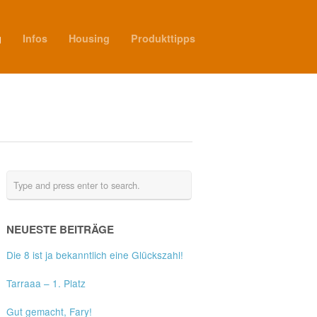
g
Infos
Housing
Produkttipps
NEUESTE BEITRÄGE
Die 8 ist ja bekanntlich eine Glückszahl!
Tarraaa – 1. Platz
Gut gemacht, Fary!