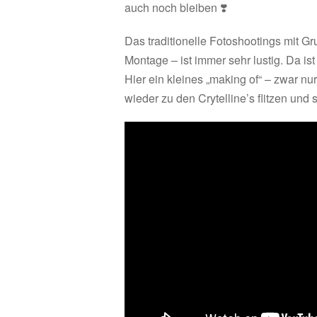
auch noch bleiben ❣️
Das traditionelle Fotoshootings mit G
Montage – ist immer sehr lustig. Da i
Hier ein kleines „making of“ – zwar n
wieder zu den Crytelline’s flitzen und