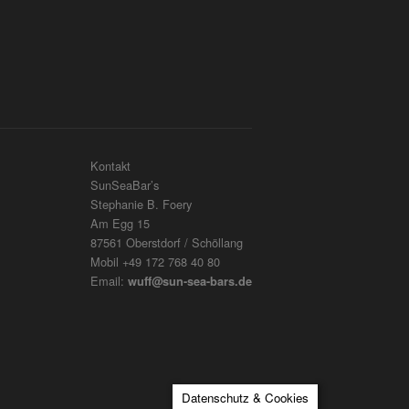
Kontakt
SunSeaBar’s
Stephanie B. Foery
Am Egg 15
87561 Oberstdorf / Schöllang
Mobil +49 172 768 40 80
Email:
wuff@sun-sea-bars.de
Datenschutz & Cookies