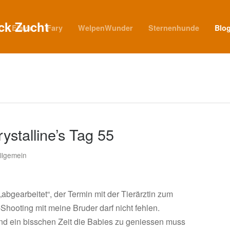
Elaya
Fary
WelpenWunder
Sternenhunde
Blo
stalline’s Tag 55
llgemein
abgearbeitet“, der Termin mit der Tierärztin zum
hooting mit meine Bruder darf nicht fehlen.
und ein bisschen Zeit die Babies zu geniessen muss