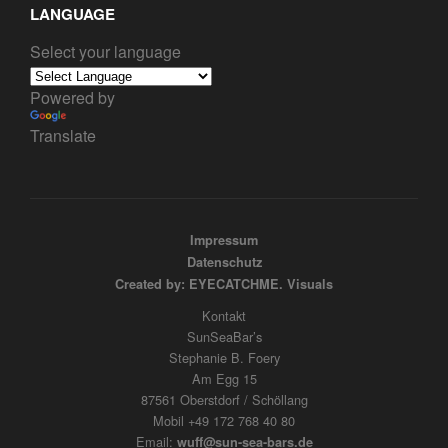
LANGUAGE
Select your language
Powered by
Translate
Impressum
Datenschutz
Created by: EYECATCHME. Visuals
Kontakt
SunSeaBar’s
Stephanie B. Foery
Am Egg 15
87561 Oberstdorf / Schöllang
Mobil +49 172 768 40 80
Email:
wuff@sun-sea-bars.de