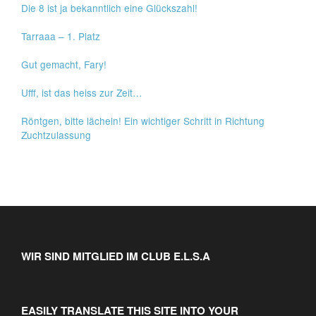
Die 8 ist ja bekanntlich eine Glückszahl!
Tarraaa – 1. Platz
Gut gemacht, Fary!
Ufff, ist das heiss zur Zeit…
Röntgen, bitte lächeln! Ein wichtiger Schritt in Richtung
Zuchtzulassung
WIR SIND MITGLIED IM CLUB E.L.S.A
EASILY TRANSLATE THIS SITE INTO YOUR