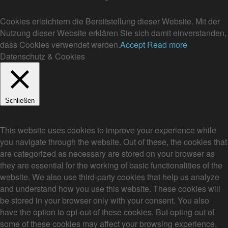
Cookies erleichtern die Bereitstellung dieser Website. Mit der
Nutzung dieser Website erklären Sie sich damit einverstanden,
dass Cookies verwendet werden.
Accept
Read more
Datenschutz & Cookies
Schließen
Privacy Overview
This website uses cookies to improve your experience while
you navigate through the website. Out of these, the cookies that
are categorized as necessary are stored on your browser as
they are essential for the working of basic functionalities of the
website. We also use third-party cookies that help us analyze
and understand how you use this website. These cookies will
be stored in your browser only with your consent. You also
have the option to opt-out of these cookies. But opting out of
some of these cookies may affect your browsing experience.