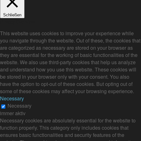
Schließen
Privacy Overview
This website uses cookies to improve your experience while
you navigate through the website. Out of these, the cookies that
are categorized as necessary are stored on your browser as
they are essential for the working of basic functionalities of the
website. We also use third-party cookies that help us analyze
and understand how you use this website. These cookies will
be stored in your browser only with your consent. You also
have the option to opt-out of these cookies. But opting out of
some of these cookies may affect your browsing experience.
Necessary
Necessary
immer aktiv
Necessary cookies are absolutely essential for the website to
function properly. This category only includes cookies that
ensures basic functionalities and security features of the