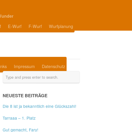
Wunder
f
E-Wurf
F-Wurf
Wurfplanung
inks
Impressum
Datenschutz
NEUESTE BEITRÄGE
Die 8 ist ja bekanntlich eine Glückszahl!
Tarraaa – 1. Platz
Gut gemacht, Fary!