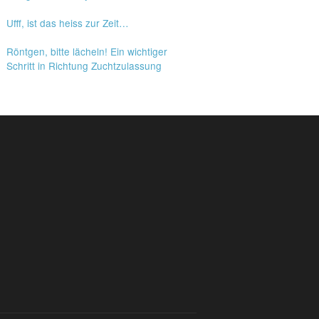
Ufff, ist das heiss zur Zeit…
Röntgen, bitte lächeln! Ein wichtiger
Schritt in Richtung Zuchtzulassung