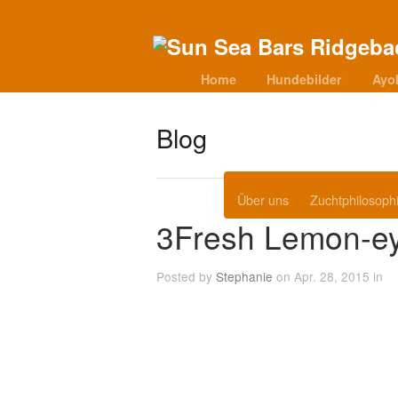
Home
Hundebilder
Ayo
Blog
Über uns
Zuchtphilosoph
3Fresh Lemon-e
Posted by
Stephanie
on Apr. 28, 2015 in