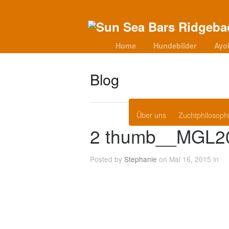
Home
Hundebilder
Ayo
Blog
Über uns
Zuchtphilosoph
2 thumb__MGL2
Posted by
Stephanie
on Mai 16, 2015 in