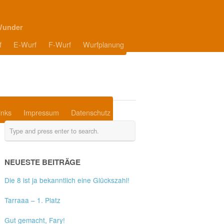
Wunder
f
E-Wurf
F-Wurf
Wurfplanung
inks
Impressum
Datenschutz
NEUESTE BEITRÄGE
Die 8 ist ja bekanntlich eine Glückszahl!
Tarraaa – 1. Platz
Gut gemacht, Fary!