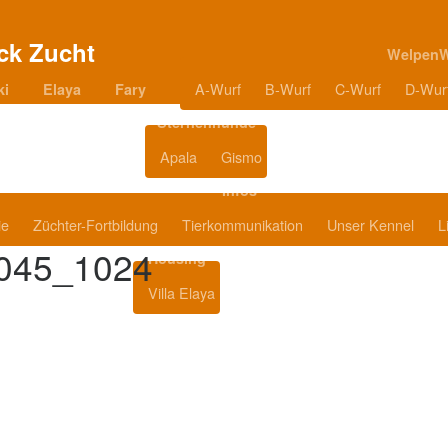
Welpen
A-Wurf
B-Wurf
C-Wurf
D-Wur
ki
Elaya
Fary
Sternenhunde
Apala
Gismo
Blog
Infos
ie
Züchter-Fortbildung
Tierkommunikation
Unser Kennel
L
045_1024
Housing
Villa Elaya
Produkttipps