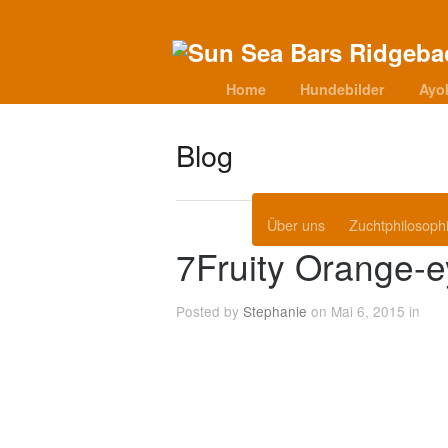
Home
Hundebilder
Ayo
Blog
Über uns
Zuchtphilosoph
7Fruity Orange-
Posted by
Stephanie
on Mai 6, 2015 in