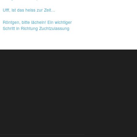
Ufff, ist das heiss zur Zeit…
Röntgen, bitte lächeln! Ein wichtiger
Schritt in Richtung Zuchtzulassung