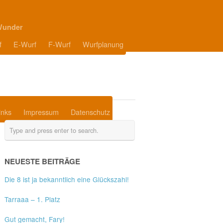
Wunder
f
E-Wurf
F-Wurf
Wurfplanung
inks
Impressum
Datenschutz
NEUESTE BEITRÄGE
Die 8 ist ja bekanntlich eine Glückszahl!
Tarraaa – 1. Platz
Gut gemacht, Fary!