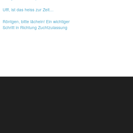
Ufff, ist das heiss zur Zeit…
Röntgen, bitte lächeln! Ein wichtiger
Schritt in Richtung Zuchtzulassung