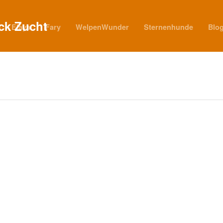
Elaya
Fary
WelpenWunder
Sternenhunde
Blo