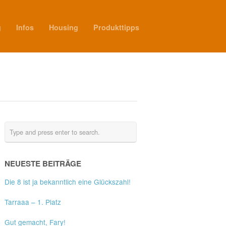
g
Infos
Housing
Produkttipps
NEUESTE BEITRÄGE
Die 8 ist ja bekanntlich eine Glückszahl!
Tarraaa – 1. Platz
Gut gemacht, Fary!