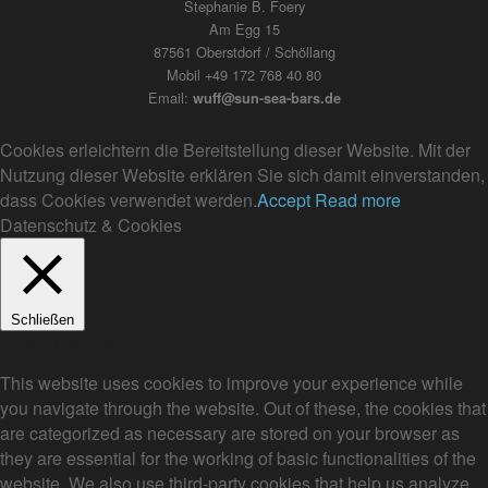
Stephanie B. Foery
Am Egg 15
87561 Oberstdorf / Schöllang
Mobil +49 172 768 40 80
Email:
wuff@sun-sea-bars.de
Cookies erleichtern die Bereitstellung dieser Website. Mit der
Nutzung dieser Website erklären Sie sich damit einverstanden,
dass Cookies verwendet werden.
Accept
Read more
Datenschutz & Cookies
Schließen
Privacy Overview
This website uses cookies to improve your experience while
you navigate through the website. Out of these, the cookies that
are categorized as necessary are stored on your browser as
they are essential for the working of basic functionalities of the
website. We also use third-party cookies that help us analyze