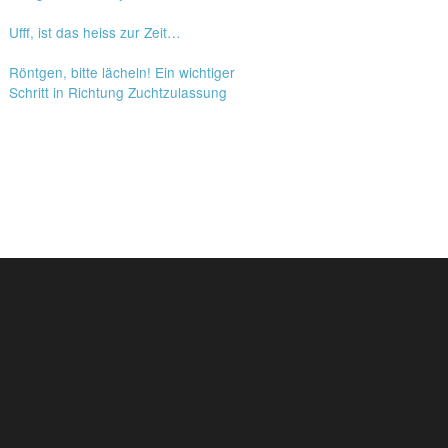
Ufff, ist das heiss zur Zeit…
Röntgen, bitte lächeln! Ein wichtiger
Schritt in Richtung Zuchtzulassung