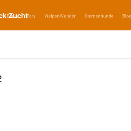
Elaya
Fary
WelpenWunder
Sternenhunde
Blo
2