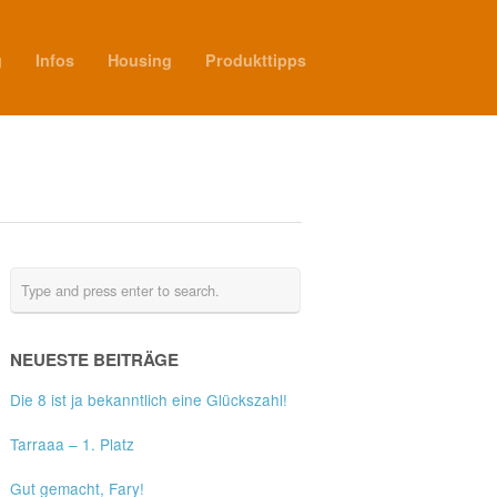
g
Infos
Housing
Produkttipps
NEUESTE BEITRÄGE
Die 8 ist ja bekanntlich eine Glückszahl!
Tarraaa – 1. Platz
Gut gemacht, Fary!