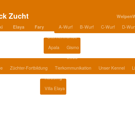
Welpen
A-Wurf
B-Wurf
C-Wurf
D-Wur
ki
Elaya
Fary
Sternenhunde
Apala
Gismo
Blog
Infos
ie
Züchter-Fortbildung
Tierkommunikation
Unser Kennel
L
Housing
Villa Elaya
Produkttipps