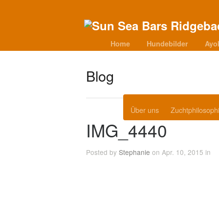
Home
Hundebilder
Ayo
Blog
Über uns
Zuchtphilosoph
IMG_4440
Posted by
Stephanie
on Apr. 10, 2015 in