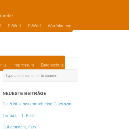
Wunder
f
E-Wurf
F-Wurf
Wurfplanung
inks
Impressum
Datenschutz
NEUESTE BEITRÄGE
Die 8 ist ja bekanntlich eine Glückszahl!
Tarraaa – 1. Platz
Gut gemacht, Fary!