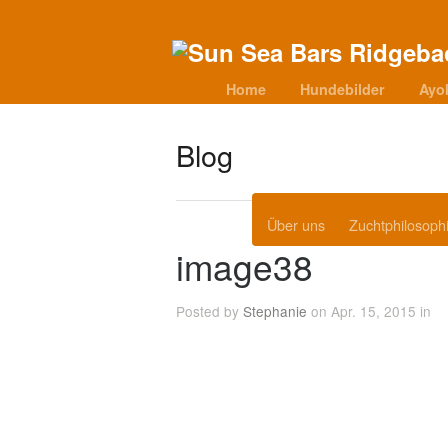
Home
Hundebilder
Ayo
Blog
Über uns
Zuchtphilosoph
image38
Posted by
Stephanie
on Apr. 15, 2015 in