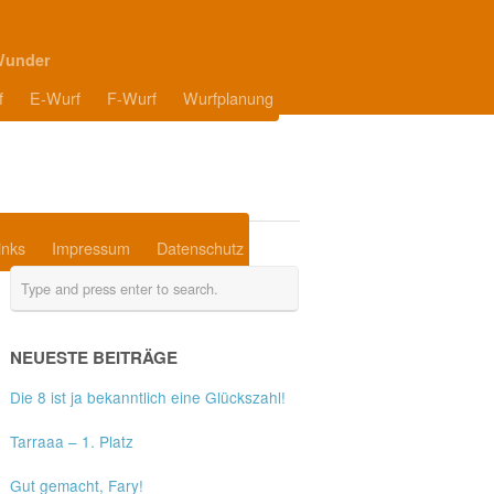
Wunder
f
E-Wurf
F-Wurf
Wurfplanung
inks
Impressum
Datenschutz
NEUESTE BEITRÄGE
Die 8 ist ja bekanntlich eine Glückszahl!
Tarraaa – 1. Platz
Gut gemacht, Fary!