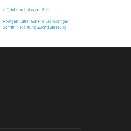
Ufff, ist das heiss zur Zeit…
Röntgen, bitte lächeln! Ein wichtiger
Schritt in Richtung Zuchtzulassung