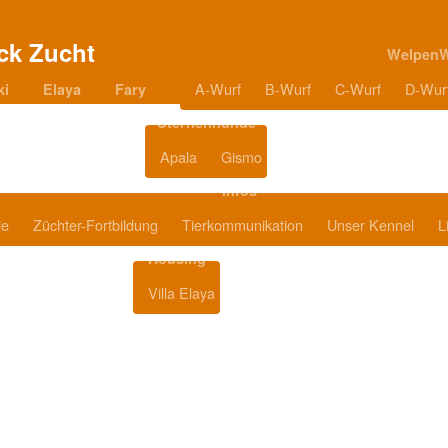
Welpen
A-Wurf
B-Wurf
C-Wurf
D-Wur
ki
Elaya
Fary
Sternenhunde
Apala
Gismo
Blog
Infos
ie
Züchter-Fortbildung
Tierkommunikation
Unser Kennel
L
Housing
Villa Elaya
Produkttipps