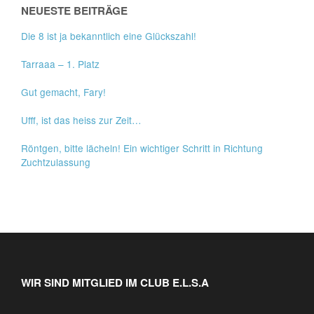
NEUESTE BEITRÄGE
Die 8 ist ja bekanntlich eine Glückszahl!
Tarraaa – 1. Platz
Gut gemacht, Fary!
Ufff, ist das heiss zur Zeit…
Röntgen, bitte lächeln! Ein wichtiger Schritt in Richtung
Zuchtzulassung
WIR SIND MITGLIED IM CLUB E.L.S.A