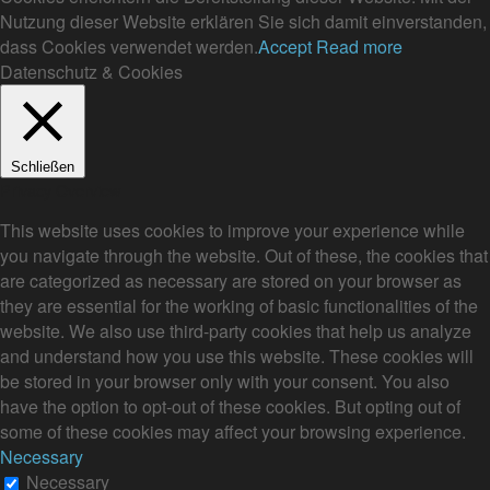
Nutzung dieser Website erklären Sie sich damit einverstanden,
dass Cookies verwendet werden.
Accept
Read more
Datenschutz & Cookies
Schließen
Privacy Overview
This website uses cookies to improve your experience while
you navigate through the website. Out of these, the cookies that
are categorized as necessary are stored on your browser as
they are essential for the working of basic functionalities of the
website. We also use third-party cookies that help us analyze
and understand how you use this website. These cookies will
be stored in your browser only with your consent. You also
have the option to opt-out of these cookies. But opting out of
some of these cookies may affect your browsing experience.
Necessary
Necessary