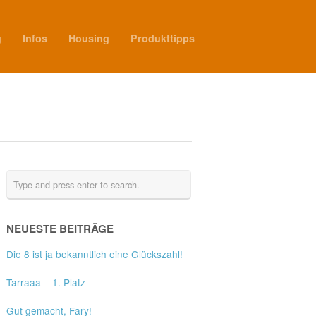
g
Infos
Housing
Produkttipps
NEUESTE BEITRÄGE
Die 8 ist ja bekanntlich eine Glückszahl!
Tarraaa – 1. Platz
Gut gemacht, Fary!