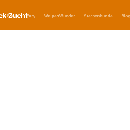
Elaya
Fary
WelpenWunder
Sternenhunde
Blo