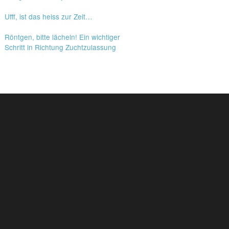
Ufff, ist das heiss zur Zeit…
Röntgen, bitte lächeln! Ein wichtiger
Schritt in Richtung Zuchtzulassung