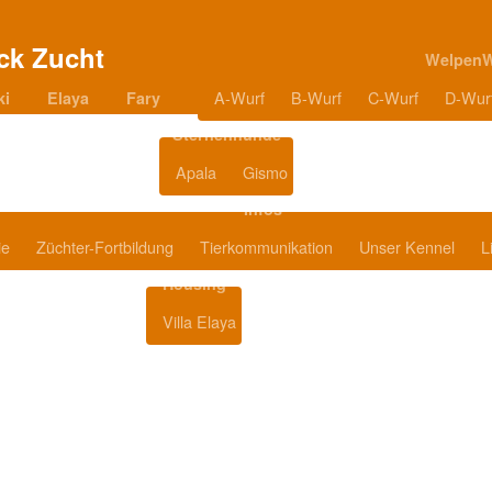
Welpen
A-Wurf
B-Wurf
C-Wurf
D-Wur
ki
Elaya
Fary
Sternenhunde
Apala
Gismo
Blog
Infos
ie
Züchter-Fortbildung
Tierkommunikation
Unser Kennel
L
Housing
Villa Elaya
Produkttipps