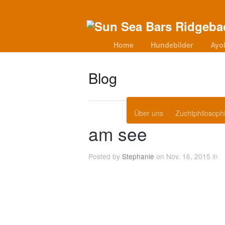
Home
Hundebilder
Ayo
Blog
Über uns
Zuchtphilosoph
am see
Posted by
Stephanie
on Nov. 16, 2015 in