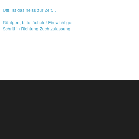
Ufff, ist das heiss zur Zeit…
Röntgen, bitte lächeln! Ein wichtiger
Schritt in Richtung Zuchtzulassung