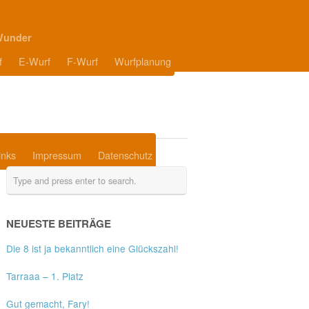
Wunder
f
E-Wurf
F-Wurf
Wurfplanung
inks
Impressum
Datenschutz
NEUESTE BEITRÄGE
Die 8 ist ja bekanntlich eine Glückszahl!
Tarraaa – 1. Platz
Gut gemacht, Fary!