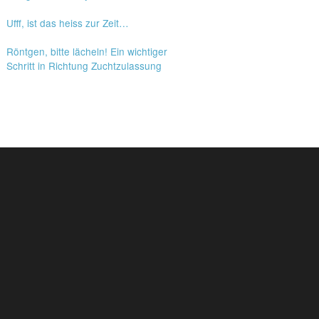
Ufff, ist das heiss zur Zeit…
Röntgen, bitte lächeln! Ein wichtiger
Schritt in Richtung Zuchtzulassung