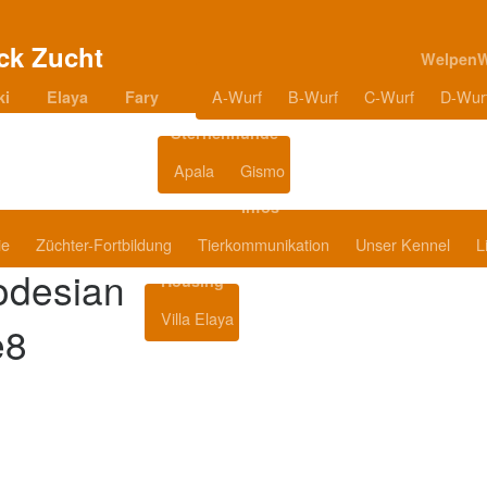
Welpen
A-Wurf
B-Wurf
C-Wurf
D-Wur
ki
Elaya
Fary
Sternenhunde
Apala
Gismo
Blog
Infos
ie
Züchter-Fortbildung
Tierkommunikation
Unser Kennel
L
odesian
Housing
Villa Elaya
Produkttipps
e8