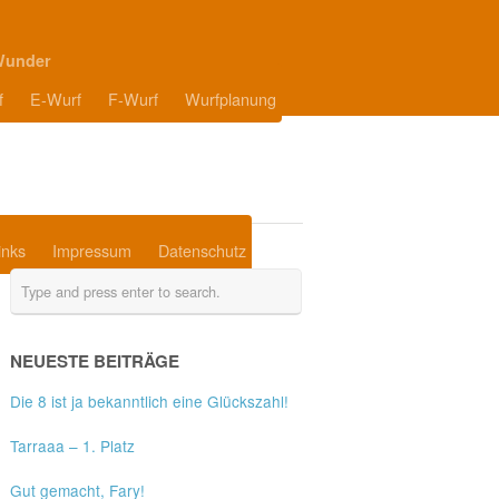
Wunder
f
E-Wurf
F-Wurf
Wurfplanung
inks
Impressum
Datenschutz
NEUESTE BEITRÄGE
Die 8 ist ja bekanntlich eine Glückszahl!
Tarraaa – 1. Platz
Gut gemacht, Fary!