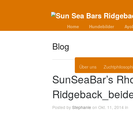
Home
Hundebilder
Ayo
Blog
Über uns
Zuchtphilosoph
SunSeaBar’s Rh
Ridgeback_beid
Posted by
Stephanie
on Okt. 11, 2014 in