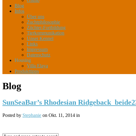
Gismo
Blog
Infos
Über uns
Zuchtphilosophie
Züchter-Fortbildung
Tierkommunikation
Unser Kennel
Links
Impressum
Datenschutz
Housing
Villa Elaya
Produkttipps
Blog
SunSeaBar’s Rhodesian Ridgeback_beide2
Posted by
Stephanie
on Okt. 11, 2014 in