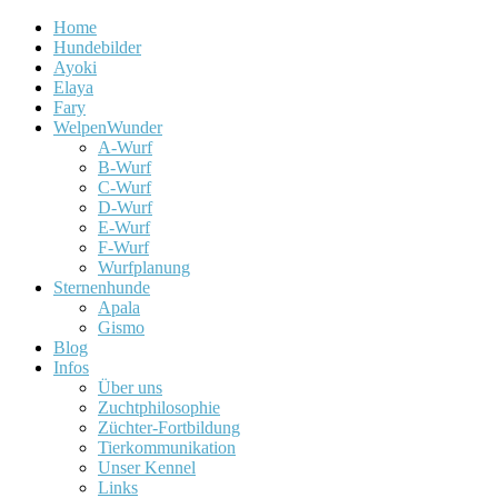
Home
Hundebilder
Ayoki
Elaya
Fary
WelpenWunder
A-Wurf
B-Wurf
C-Wurf
D-Wurf
E-Wurf
F-Wurf
Wurfplanung
Sternenhunde
Apala
Gismo
Blog
Infos
Über uns
Zuchtphilosophie
Züchter-Fortbildung
Tierkommunikation
Unser Kennel
Links