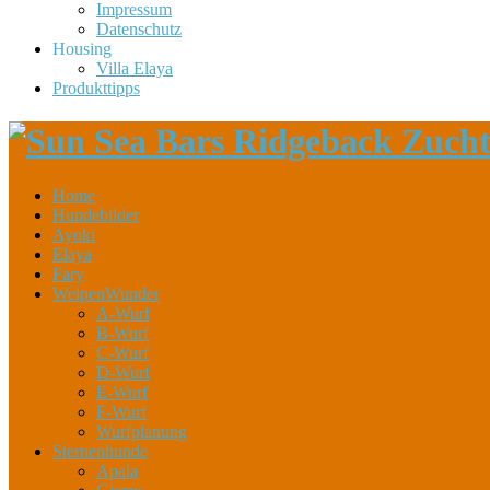
Impressum
Datenschutz
Housing
Villa Elaya
Produkttipps
Home
Hundebilder
Ayoki
Elaya
Fary
WelpenWunder
A-Wurf
B-Wurf
C-Wurf
D-Wurf
E-Wurf
F-Wurf
Wurfplanung
Sternenhunde
Apala