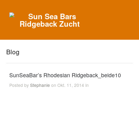
Blog
SunSeaBar’s Rhodesian Ridgeback_beide10
Posted by
Stephanie
on Okt. 11, 2014 in