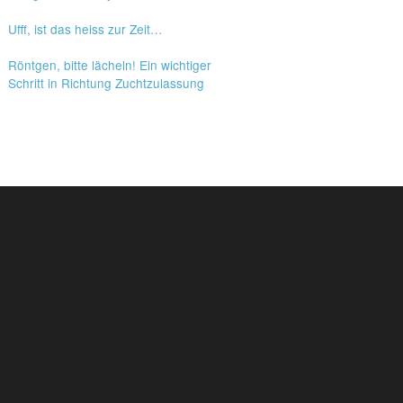
Ufff, ist das heiss zur Zeit…
Röntgen, bitte lächeln! Ein wichtiger
Schritt in Richtung Zuchtzulassung