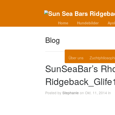
Home
Hundebilder
Ayo
Blog
Über uns
Zuchtphilosoph
SunSeaBar’s Rh
Ridgeback_Glife
Posted by
Stephanie
on Okt. 11, 2014 in