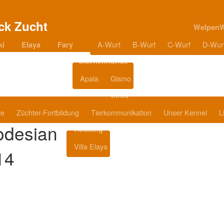
Welpen
A-Wurf
B-Wurf
C-Wurf
D-Wur
ki
Elaya
Fary
Sternenhunde
Apala
Gismo
Blog
Infos
ie
Züchter-Fortbildung
Tierkommunikation
Unser Kennel
L
odesian
Housing
Villa Elaya
Produkttipps
14