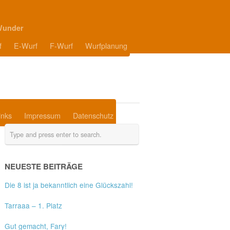
Wunder
f
E-Wurf
F-Wurf
Wurfplanung
inks
Impressum
Datenschutz
NEUESTE BEITRÄGE
Die 8 ist ja bekanntlich eine Glückszahl!
Tarraaa – 1. Platz
Gut gemacht, Fary!