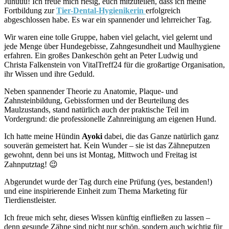
Juhuuu! Ich freue mich riesig, euch mitzuteilen, dass ich meine
Fortbildung zur
Tier-Dental-
Hygienikerin
erfolgreich
abgeschlossen habe. Es war ein spannender und lehrreicher Tag.
Wir waren eine tolle Gruppe, haben viel gelacht, viel gelernt und
jede Menge über Hundegebisse, Zahngesundheit und Maulhygiene
erfahren. Ein großes Dankeschön geht an Peter Ludwig und
Christa Falkenstein von VitalTreff24 für die großartige Organisation,
ihr Wissen und ihre Geduld.
Neben spannender Theorie zu Anatomie, Plaque- und
Zahnsteinbildung, Gebissformen und der Beurteilung des
Maulzustands, stand natürlich auch der praktische Teil im
Vordergrund: die professionelle Zahnreinigung am eigenen Hund.
Ich hatte meine Hündin
Ayoki
dabei, die das Ganze natürlich ganz
souverän gemeistert hat. Kein Wunder – sie ist das Zähneputzen
gewohnt, denn bei uns ist Montag, Mittwoch und Freitag ist
Zahnputztag! 😉
Abgerundet wurde der Tag durch eine Prüfung (yes, bestanden!)
und eine inspirierende Einheit zum Thema Marketing für
Tierdienstleister.
Ich freue mich sehr, dieses Wissen künftig einfließen zu lassen –
denn gesunde Zähne sind nicht nur schön, sondern auch wichtig für