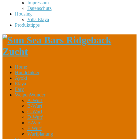
Impressum
Datenschutz
Housing
Villa Elaya
Produkttipps
Home
Hundebilder
Ayoki
Elaya
Fary
WelpenWunder
A-Wurf
B-Wurf
C-Wurf
D-Wurf
E-Wurf
F-Wurf
Wurfplanung