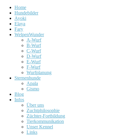
Home
Hundebilder
Ayoki
Elaya
Fary
WelpenWunder
A-Wurf
B-Wurf
C-Wurf
D-Wurf
E-Wurf
F-Wurf
Wurfplanung
Sternenhunde
Apala
Gismo
Blog
Infos
Über uns
Zuchtphilosophie
Züchter-Fortbildung
Tierkommunikation
Unser Kennel
Links