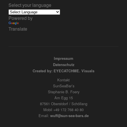
Select your language
Powered by
Translate
Impressum
Datenschutz
Created by: EYECATCHME. Visuals
Kontakt
SunSeaBar’s
Stephanie B. Foery
Am Egg 15
87561 Oberstdorf / Schöllang
Mobil +49 172 768 40 80
Email:
wuff@sun-sea-bars.de