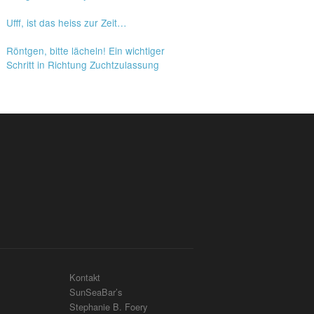
Ufff, ist das heiss zur Zeit…
Röntgen, bitte lächeln! Ein wichtiger
Schritt in Richtung Zuchtzulassung
Kontakt
SunSeaBar’s
Stephanie B. Foery