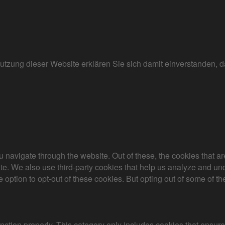
r Nutzung dieser Website erklären Sie sich damit einverstanden
 navigate through the website. Out of these, the cookies that a
bsite. We also use third-party cookies that help us analyze and 
e option to opt-out of these cookies. But opting out of some of 
nction properly. This category only includes cookies that ensures