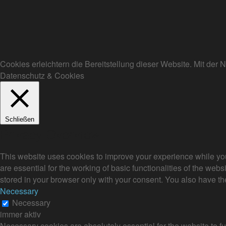
Cookies erleichtern die Bereitstellung dieser Website. Mit de
Datenschutz & Cookies
Schließen
Privacy Overview
This website uses cookies to improve your experience while you
are essential for the working of basic functionalities of the we
stored in your browser only with your consent. You also have th
Necessary
Necessary
immer aktiv
Necessary cookies are absolutely essential for the website to fu