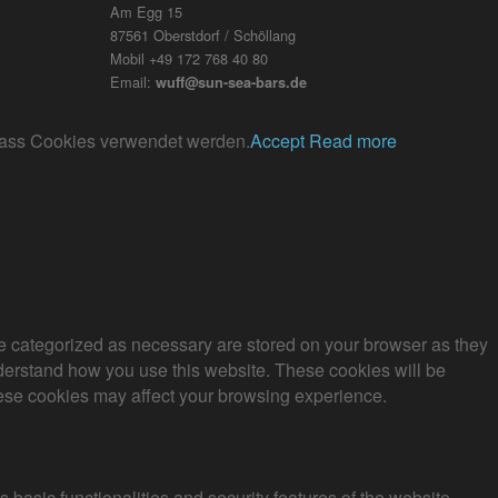
Am Egg 15
87561 Oberstdorf / Schöllang
Mobil +49 172 768 40 80
Email:
wuff@sun-sea-bars.de
, dass Cookies verwendet werden.
Accept
Read more
re categorized as necessary are stored on your browser as they
understand how you use this website. These cookies will be
these cookies may affect your browsing experience.
 basic functionalities and security features of the website.