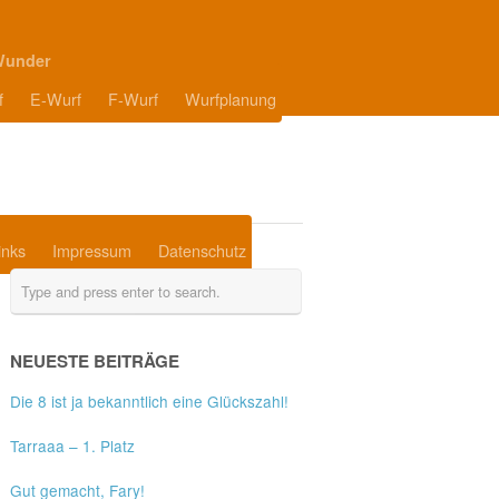
Wunder
f
E-Wurf
F-Wurf
Wurfplanung
inks
Impressum
Datenschutz
NEUESTE BEITRÄGE
Die 8 ist ja bekanntlich eine Glückszahl!
Tarraaa – 1. Platz
Gut gemacht, Fary!