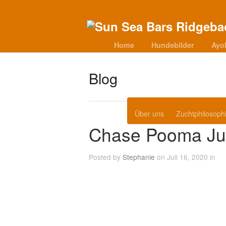
Home
Hundebilder
Ayo
Blog
Über uns
Zuchtphilosoph
Chase Pooma Ju
Posted by
Stephanie
on Juli 16, 2020 in