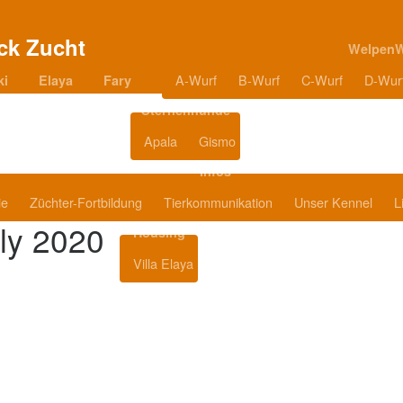
Welpen
A-Wurf
B-Wurf
C-Wurf
D-Wur
ki
Elaya
Fary
Sternenhunde
Apala
Gismo
Blog
Infos
ie
Züchter-Fortbildung
Tierkommunikation
Unser Kennel
L
ly 2020
Housing
Villa Elaya
Produkttipps