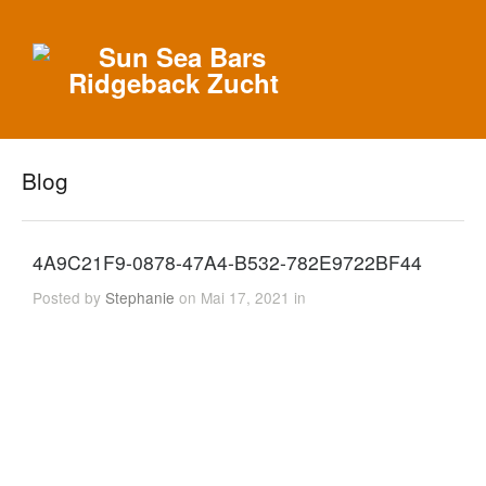
Blog
4A9C21F9-0878-47A4-B532-782E9722BF44
Posted by
Stephanie
on Mai 17, 2021 in