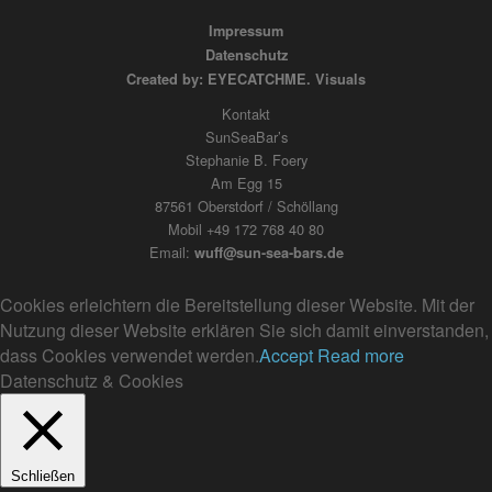
Impressum
Datenschutz
Created by: EYECATCHME. Visuals
Kontakt
SunSeaBar’s
Stephanie B. Foery
Am Egg 15
87561 Oberstdorf / Schöllang
Mobil +49 172 768 40 80
Email:
wuff@sun-sea-bars.de
Cookies erleichtern die Bereitstellung dieser Website. Mit der
Nutzung dieser Website erklären Sie sich damit einverstanden,
dass Cookies verwendet werden.
Accept
Read more
Datenschutz & Cookies
Schließen