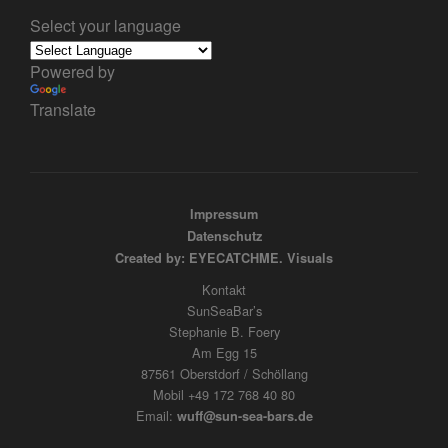
Select your language
Powered by
Translate
Impressum
Datenschutz
Created by: EYECATCHME. Visuals
Kontakt
SunSeaBar’s
Stephanie B. Foery
Am Egg 15
87561 Oberstdorf / Schöllang
Mobil +49 172 768 40 80
Email:
wuff@sun-sea-bars.de