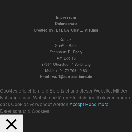
Impressum
Datenschutz
Created by: EYECATCHME. Visuals
Kontakt
SunSeaBar’s
Stephanie B. Foery
Am Egg 15
87561 Oberstdorf / Schöllang
Mobil +49 172 768 40 80
Email:
wuff@sun-sea-bars.de
Cookies erleichtern die Bereitstellung dieser Website. Mit der
Nutzung dieser Website erklären Sie sich damit einverstanden,
dass Cookies verwendet werden.
Accept
Read more
Datenschutz & Cookies