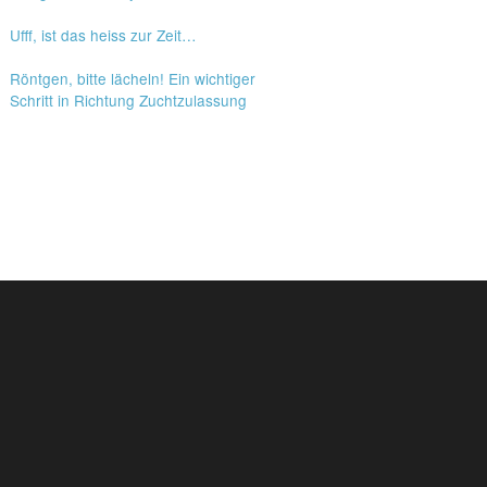
Ufff, ist das heiss zur Zeit…
Röntgen, bitte lächeln! Ein wichtiger
Schritt in Richtung Zuchtzulassung