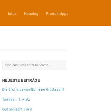
g
Infos
Housing
Produkttipps
NEUESTE BEITRÄGE
Die 8 ist ja bekanntlich eine Glückszahl!
Tarraaa – 1. Platz
Gut gemacht, Fary!