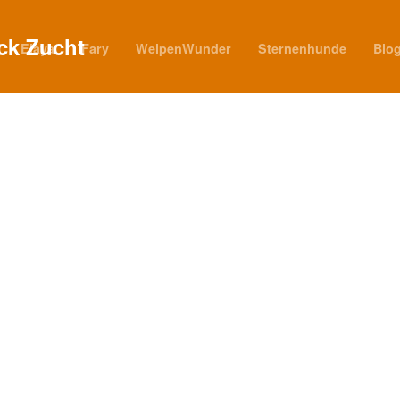
Elaya
Fary
WelpenWunder
Sternenhunde
Blo