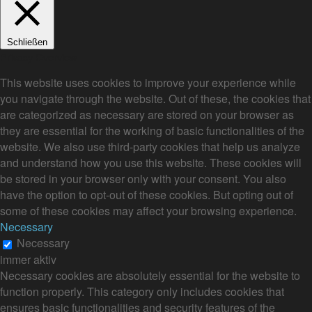
Schließen
Privacy Overview
This website uses cookies to improve your experience while
you navigate through the website. Out of these, the cookies that
are categorized as necessary are stored on your browser as
they are essential for the working of basic functionalities of the
website. We also use third-party cookies that help us analyze
and understand how you use this website. These cookies will
be stored in your browser only with your consent. You also
have the option to opt-out of these cookies. But opting out of
some of these cookies may affect your browsing experience.
Necessary
Necessary
immer aktiv
Necessary cookies are absolutely essential for the website to
function properly. This category only includes cookies that
ensures basic functionalities and security features of the