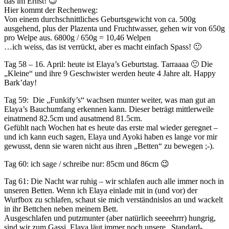
das im Ernst! 😉
Hier kommt der Rechenweg:
Von einem durchschnittliches Geburtsgewicht von ca. 500g
ausgehend, plus der Plazenta und Fruchtwasser, gehen wir von 650g
pro Welpe aus. 6800g / 650g = 10,46 Welpen
…ich weiss, das ist verrückt, aber es macht einfach Spass! 🙂
Tag 58 – 16. April: heute ist Elaya’s Geburtstag. Tarraaaa 🙂 Die
„Kleine“ und ihre 9 Geschwister werden heute 4 Jahre alt. Happy
Bark’day!
Tag 59: Die „Funkify’s“ wachsen munter weiter, was man gut an
Elaya’s Bauchumfang erkennen kann. Dieser beträgt mittlerweile
einatmend 82.5cm und ausatmend 81.5cm.
Gefühlt nach Wochen hat es heute das erste mal wieder geregnet –
und ich kann euch sagen, Elaya und Ayoki haben es lange vor mir
gewusst, denn sie waren nicht aus ihren „Betten“ zu bewegen ;-).
Tag 60: ich sage / schreibe nur: 85cm und 86cm 😉
Tag 61: Die Nacht war ruhig – wir schlafen auch alle immer noch in
unseren Betten. Wenn ich Elaya einlade mit in (und vor) der
Wurfbox zu schlafen, schaut sie mich verständnislos an und wackelt
in ihr Bettchen neben meinem Bett.
Ausgeschlafen und putzmunter (aber natürlich seeeehrrr) hungrig,
sind wir zum Gassi. Elaya läut immer noch unsere „Standard-