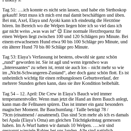
Tag 51: ….ich konnte es nicht sein lassen, und habe ein Stethoskop
gekauft! Jetzt muss ich mich erst mal damit beschäftigen und üben.
Bei mir, Axel, Elaya und Ayoki kann ich eindeutig die Herztöne
hören. Im Bereich wo die Welpen liegen höre ich so viel dass ich
gar nicht weiss „was was ist“ 😉 Eine normale Herzfrequenz für
einen Welpen liegt zwischen 100 und 120 Schlägen pro Minute. Bei
einem erwachsenen Hund etwa 90 bis 100 Schläge pro Minute, und
ein älterer Hund 70 bis 80 Schläge pro Minute.
Tag 53: Elaya’s Verfassung ist bestens, obwohl sie ganz schön
„rund“ geworden ist. Sie ist agil und wenn irgendwo was
„Interessantes“ zu sehen ist, rennt sie auch los – nicht mehr so wie
im „Nicht-Schwangeren-Zustand“, aber doch ganz schön flott. Es ist
unheimlich wichtig für einen reibungslosen Geburtsverlauf, der
mehrere Stunden gehen kann, dass sie ihre Kondition beibehält.
Tag 54 – 12. April: Die Crew in Elaya’s Bauch wird immer
temperamentvoller. Wenn man jetzt die Hand an ihren Bauch anlegt,
kann man die Fellnasen spüren. Das ist immer ein ganz besonders
magischer Moment. Ihr Bauchumfang / Taille beträgt 78 /
79cm (einatmend / ausatmend). Das sind 5cm mehr als ich es damals
bei Apala (Elaya’s Oma) am gleichen Trächtigkeitstag gemessen
haben. Im A-Wurf hatten wir damals 10 Welpen. ….wir sind
gespannt wieviele Babies bei uns landen. Alle sind natürlich