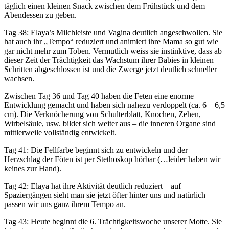
täglich einen kleinen Snack zwischen dem Frühstück und dem
Abendessen zu geben.
Tag 38: Elaya’s Milchleiste und Vagina deutlich angeschwollen. Sie
hat auch ihr „Tempo“ reduziert und animiert ihre Mama so gut wie
gar nicht mehr zum Toben. Vermutlich weiss sie instinktive, dass ab
dieser Zeit der Trächtigkeit das Wachstum ihrer Babies in kleinen
Schritten abgeschlossen ist und die Zwerge jetzt deutlich schneller
wachsen.
Zwischen Tag 36 und Tag 40 haben die Feten eine enorme
Entwicklung gemacht und haben sich nahezu verdoppelt (ca. 6 – 6,5
cm). Die Verknöcherung von Schulterblatt, Knochen, Zehen,
Wirbelsäule, usw. bildet sich weiter aus – die inneren Organe sind
mittlerweile vollständig entwickelt.
Tag 41: Die Fellfarbe beginnt sich zu entwickeln und der
Herzschlag der Föten ist per Stethoskop hörbar (…leider haben wir
keines zur Hand).
Tag 42: Elaya hat ihre Aktivität deutlich reduziert – auf
Spaziergängen sieht man sie jetzt öfter hinter uns und natürlich
passen wir uns ganz ihrem Tempo an.
Tag 43: Heute beginnt die 6. Trächtigkeitswoche unserer Motte. Sie