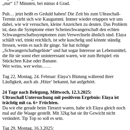
„nur“ 17 Minuten, bei minus 4 Grad.
Puh… jetzt heißt es Geduld haben! Die Zeit bis zum Ultraschall-
Termin zieht sich wie Kaugummi. Immer wieder ertappen wir uns
dabei, wie wir versuchen, kleine Anzeichen zu deuten. Das Problem
ist, dass die Symptome einer Scheinschwangerschaft den echten
Schwangerschaftssymptomen zum Verwechseln ähnlich sind. Elaya
schläft viel, trinkt reichlich, ist sehr kuschelig und könnte ständig
fressen, wenn es nach ihr ginge. Sie hat richtige
„Schwangerschaftsgelüste“ und hat sogar Interesse an Lebensmittel,
die für sie sonst eher uninteressant waren, wie zum Beispiel: ein
Stückchen Käse oder Banane.
Wer weiss, wer weiss……
Tag 22, Montag, 24. Februar: Elaya’s Blutung während ihrer
Läufigkeit, auch als ‚Hitze‘ bekannt, hat aufgehört.
24 Tage nach Belegung, Mittwoch, 12.3.2025:
Ultraschall Untersuchung mit positivem Ergebnis: Elaya ist
trächtig mit ca. 6+ Früchten.
Da wir ehe gerade beim Tierarzt waren, habe ich Elaya gleich noch
mal auf die Waage gestellt. Mit 32kg hat sie ihr Gewicht nicht
verändert. Tip Top so soll es sein.
Tag 29, Montag, 16.3.2025: