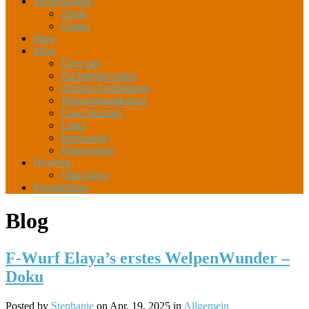
Sternenhunde
Apala
Gismo
Blog
Infos
Über uns
Zuchtphilosophie
Züchter-Fortbildung
Tierkommunikation
Unser Kennel
Links
Impressum
Datenschutz
Housing
Villa Elaya
Produkttipps
Blog
F-Wurf Elaya’s erstes WelpenWunder –
Doku
Posted by
Stephanie
on Apr. 19, 2025 in
Allgemein