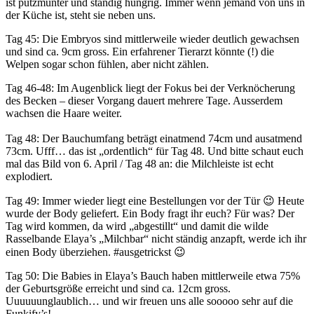
ist putzmunter und ständig hungrig. Immer wenn jemand von uns in
der Küche ist, steht sie neben uns.
Tag 45: Die Embryos sind mittlerweile wieder deutlich gewachsen
und sind ca. 9cm gross. Ein erfahrener Tierarzt könnte (!) die
Welpen sogar schon fühlen, aber nicht zählen.
Tag 46-48: Im Augenblick liegt der Fokus bei der Verknöcherung
des Becken – dieser Vorgang dauert mehrere Tage. Ausserdem
wachsen die Haare weiter.
Tag 48: Der Bauchumfang beträgt einatmend 74cm und ausatmend
73cm. Ufff… das ist „ordentlich“ für Tag 48. Und bitte schaut euch
mal das Bild von 6. April / Tag 48 an: die Milchleiste ist echt
explodiert.
Tag 49: Immer wieder liegt eine Bestellungen vor der Tür 😉 Heute
wurde der Body geliefert. Ein Body fragt ihr euch? Für was? Der
Tag wird kommen, da wird „abgestillt“ und damit die wilde
Rasselbande Elaya’s „Milchbar“ nicht ständig anzapft, werde ich ihr
einen Body überziehen. #ausgetrickst 😉
Tag 50: Die Babies in Elaya’s Bauch haben mittlerweile etwa 75%
der Geburtsgröße erreicht und sind ca. 12cm gross.
Uuuuuunglaublich… und wir freuen uns alle sooooo sehr auf die
Funkify’s!