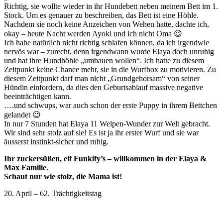
Richtig, sie wollte wieder in ihr Hundebett neben meinem Bett im 1.
Stock. Um es genauer zu beschreiben, das Bett ist eine Höhle.
Nachdem sie noch keine Anzeichen von Wehen hatte, dachte ich,
okay – heute Nacht werden Ayoki und ich nicht Oma 😉
Ich habe natürlich nicht richtig schlafen können, da ich irgendwie
nervös war – zurecht, denn irgendwann wurde Elaya doch unruhig
und hat ihre Hundhöhle „umbauen wollen“. Ich hatte zu diesem
Zeitpunkt keine Chance mehr, sie in die Wurfbox zu motivieren. Zu
diesem Zeitpunkt darf man nicht „Grundgehorsam“ von seiner
Hündin einfordern, da dies den Geburtsablauf massive negative
beeinträchtigen kann.
….und schwups, war auch schon der erste Puppy in ihrem Bettchen
gelandet 😉
In nur 7 Stunden hat Elaya 11 Welpen-Wunder zur Welt gebracht.
Wir sind sehr stolz auf sie! Es ist ja ihr erster Wurf und sie war
äusserst instinkt-sicher und ruhig.
Ihr zuckersüßen, elf Funkify’s – willkommen in der Elaya &
Max Familie.
Schaut nur wie stolz, die Mama ist!
20. April – 62. Trächtigkeitstag