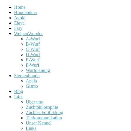
Home
Hundebilder
Ayoki
Elaya
Fary
WelpenWunder
A-Wurf
B-Wurf
C-Wurf
D-Wurf
E-Wurf
F-Wurf
Wurfplanung
Sternenhunde
Apala
Gismo
Blog
Infos
Über uns
Zuchtphilosophie
Züchter-Fortbildung
Tierkommunikation
Unser Kennel
Links