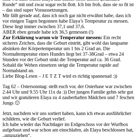
Runde“ mit und zwar sogar recht flott. Ich bin froh, dass sie so fit ist
– das sind super Voraussetzungen.
Mir fällt gerade auf, dass ich noch gar nicht erwähnt habe, dass ich
vor einigen Tagen begonnen habe Elaya’s Temperatur zu messen.
Diese liegt immer zwischen 37,1 und 37,6.
ABER eben gerade habe ich 36,5 gemessen (!)
Zur Erklärung warum wir Temperatur messen:
Ein recht
sicheres Zeichen, dass die Geburt eintritt, gibt wohl das langsame
absinken der Körpertemperatur um 1 bis 2 Grad an. Die
Normaltemperatur eines Hundes liegt bei 37-38Grad – etwa 24
Stunden vor der Geburt sinkt die Temperatur auf ca. 36 Grad.
Sobald die Wehen einsetzen steigt die Temperatur rapide auf
Normalstand an.
Liebe Blog-Lesen – J E T Z T wird es richtig spannenad :))
Tag 62 – Ostersonntag: stellt euch vor, der Osterhase war zwischen
2.44 Uhr und 9.55 Uhr 11x da :)) Der jungen Familie gehts sehr gut
und wir gratulieren Elaya zu 4 zauberhaften Mädchen und 7 feschen
Jungs 🙂
Jetzt, nachdem wir uns sortiert haben, kann ich etwas ausführlicher
schildern, wie die Geburt verlief.
Ich habe wieder das Nachtlager im Erdgeschoss vor der Wurfbox
aufgebaut und war schon am einschlafen, als Elaya beschlossen hat,
„umzuziehen“.