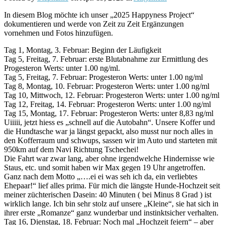
In diesem Blog möchte ich unser „2025 Happyness Project“
dokumentieren und werde von Zeit zu Zeit Ergänzungen
vornehmen und Fotos hinzufügen.
Tag 1, Montag, 3. Februar: Beginn der Läufigkeit
Tag 5, Freitag, 7. Februar: erste Blutabnahme zur Ermittlung des
Progesteron Werts: unter 1.00 ng/ml.
Tag 5, Freitag, 7. Februar: Progesteron Werts: unter 1.00 ng/ml
Tag 8, Montag, 10. Februar: Progesteron Werts: unter 1.00 ng/ml
Tag 10, Mittwoch, 12. Februar: Progesteron Werts: unter 1.00 ng/ml
Tag 12, Freitag, 14. Februar: Progesteron Werts: unter 1.00 ng/ml
Tag 15, Montag, 17. Februar: Progesteron Werts: unter 8,83 ng/ml
Uiiiii, jetzt hiess es „schnell auf die Autobahn“. Unsere Koffer und
die Hundtasche war ja längst gepackt, also musst nur noch alles in
den Kofferraum und schwups, sassen wir im Auto und starteten mit
950km auf dem Navi Richtung Tschechei!
Die Fahrt war zwar lang, aber ohne irgendwelche Hindernisse wie
Staus, etc. und somit haben wir Max gegen 19 Uhr angetroffen.
Ganz nach dem Motto „….ei ei was seh ich da, ein verliebtes
Ehepaar!“ lief alles prima. Für mich die längste Hunde-Hochzeit seit
meiner züchterischen Dasein: 40 Minuten ( bei Minus 8 Grad ) ist
wirklich lange. Ich bin sehr stolz auf unsere „Kleine“, sie hat sich in
ihrer erste „Romanze“ ganz wunderbar und instinktsicher verhalten.
Tag 16, Dienstag, 18. Februar: Noch mal „Hochzeit feiern“ – aber