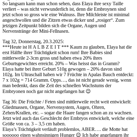
So langsam kann man schon sehen, dass Elaya ihre sexy Taille
verliert – was nicht verwunderlich ist, denn die Embroynen sind
jetzt schon so gross wie eine Walnuss. Ihre Milchleiste ist minimal
angeschwollen und die Zitzen etwas dicker und „rosiger“. Zum
jetzigen Zeitpunkt bilden sich die Organe, Augen und
Nervenstränge der Mini-Fellnasen.
Tag 32, Donnerstag, 20.3.2025:
***Heute ist H A L B Z E I T *** Kaum zu glauben, Elaya hat die
erst Hälfte ihrer Trächtigkeit schon rum! Ihre Babies sind
mittlerweile 2-3cm gross und haben etwa 20% ihres
Geburtsgewichtes erreicht. 20% – Was heisst das in Gramm?
Elaya hatte bei ihrer Geburt 510g gewogen – 20% davon sind
102g. Im Ultraschall haben wir 7 Früchte in Apalas Bauch entdeckt:
7 x 102g = 714 Gramm. Opps…, das ist nicht gerade wenig, wenn
man bedenkt, dass die Zeit des schnellen Wachstums der
Embryonen noch gar nicht angefangen hat 😉
Tag 36: Die Früchte / Feten sind mittlerweile recht weit entwickelt:
Gliedmassen, Organe, Nervensystem, Augen, Ohren,
Zehen/Krallen, etc. – sogar die Haare fangen schon an zu wachsen.
Jetzt wird auch das Geschlecht der Embryos entwickelt, welche eine
Größe von ca. 3 – 3,5 cm haben.
Elaya’s Trächtigkeit verläuft problemlos, ABER…. die Motte hat
soooooo einen wahnsinnigen Hunger 😉 Ich habe angefangen ihr