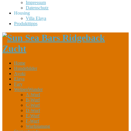
Impressum
Datenschutz
Housing
Villa Elaya
Produkttipps
Home
Hundebilder
Ayoki
Elaya
Fary
WelpenWunder
A-Wurf
B-Wurf
C-Wurf
D-Wurf
E-Wurf
F-Wurf
Wurfplanung