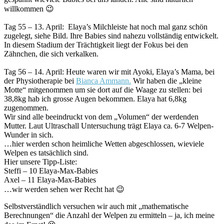
willkommen 😉
Tag 55 – 13. April: Elaya’s Milchleiste hat noch mal ganz schön
zugelegt, siehe Bild. Ihre Babies sind nahezu vollständig entwickelt.
In diesem Stadium der Trächtigkeit liegt der Fokus bei den
Zähnchen, die sich verkalken.
Tag 56 – 14. April: Heute waren wir mit Ayoki, Elaya’s Mama, bei
der Physiotherapie bei
Bianca Ammann.
Wir haben die „kleine
Motte“ mitgenommen um sie dort auf die Waage zu stellen: bei
38,8kg hab ich grosse Augen bekommen. Elaya hat 6,8kg
zugenommen.
Wir sind alle beeindruckt von dem „Volumen“ der werdenden
Mutter. Laut Ultraschall Untersuchung trägt Elaya ca. 6-7 Welpen-
Wunder in sich.
…hier werden schon heimliche Wetten abgeschlossen, wieviele
Welpen es tatsächlich sind.
Hier unsere Tipp-Liste:
Steffi – 10 Elaya-Max-Babies
Axel – 11 Elaya-Max-Babies
…wir werden sehen wer Recht hat 😉
Selbstverständlich versuchen wir auch mit „mathematische
Berechnungen“ die Anzahl der Welpen zu ermitteln – ja, ich meine