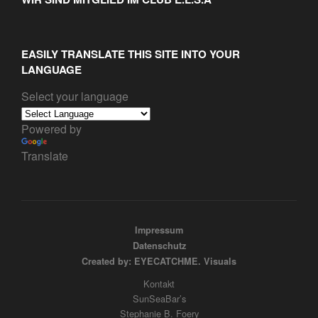
EASILY TRANSLATE THIS SITE INTO YOUR
LANGUAGE
Select your language
Powered by
Translate
Impressum
Datenschutz
Created by: EYECATCHME. Visuals
Kontakt
SunSeaBar’s
Stephanie B. Foery