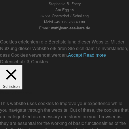
Stephanie B. Foery
Am Egg 15
87561 Oberstdorf / Schöllang
Mobil +49 172 768 40 80
Email:
wuff@sun-sea-bars.de
Cookies erleichtern die Bereitstellung dieser Website. Mit der
Nutzung dieser Website erklären Sie sich damit einverstanden,
dass Cookies verwendet werden.
Accept
Read more
Datenschutz & Cookies
Schließen
Privacy Overview
This website uses cookies to improve your experience while
you navigate through the website. Out of these, the cookies that
are categorized as necessary are stored on your browser as
they are essential for the working of basic functionalities of the