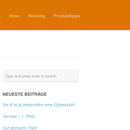
g
Infos
Housing
Produkttipps
NEUESTE BEITRÄGE
Die 8 ist ja bekanntlich eine Glückszahl!
Tarraaa – 1. Platz
Gut gemacht, Fary!