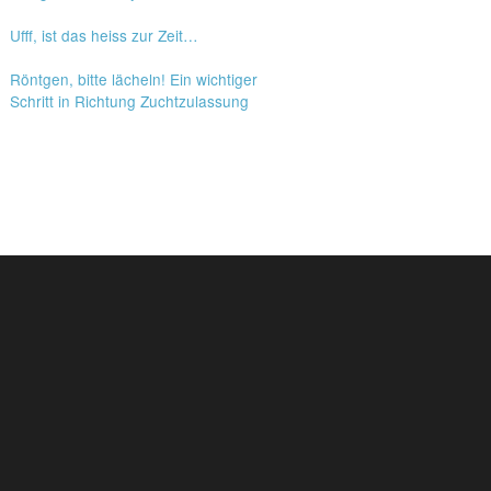
Ufff, ist das heiss zur Zeit…
Röntgen, bitte lächeln! Ein wichtiger
Schritt in Richtung Zuchtzulassung