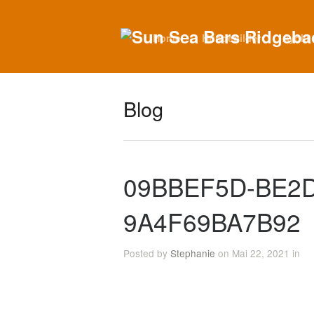
Home
Hundebilder
Ayoki
Blog
09BBEF5D-BE2D
9A4F69BA7B92
Posted by
Stephanie
on Mai 22, 2021 in