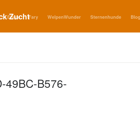
Elaya
Fary
WelpenWunder
Sternenhunde
Blo
-49BC-B576-