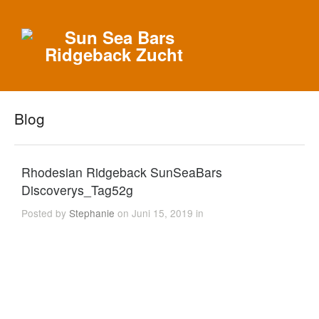
Blog
Rhodesian Ridgeback SunSeaBars
Discoverys_Tag52g
Posted by
Stephanie
on Juni 15, 2019 in