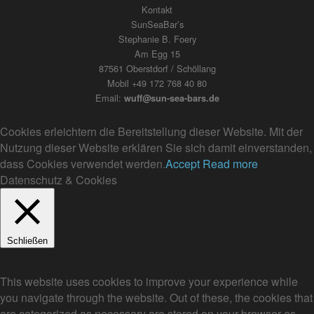
Kontakt
SunSeaBar’s
Stephanie B. Foery
Am Egg 15
87561 Oberstdorf / Schöllang
Mobil +49 172 768 40 80
Email:
wuff@sun-sea-bars.de
Cookies erleichtern die Bereitstellung dieser Website. Mit der
Nutzung dieser Website erklären Sie sich damit einverstanden,
dass Cookies verwendet werden.
Accept
Read more
Datenschutz & Cookies
Schließen
Privacy Overview
This website uses cookies to improve your experience while
you navigate through the website. Out of these, the cookies that
are categorized as necessary are stored on your browser as