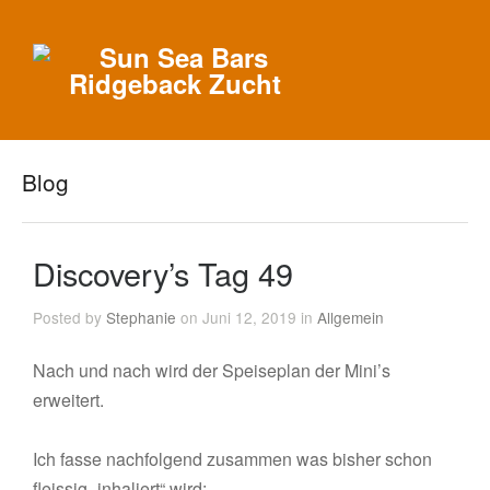
Blog
Discovery’s Tag 49
Posted by
Stephanie
on Juni 12, 2019 in
Allgemein
Nach und nach wird der Speiseplan der Mini’s
erweitert.
Ich fasse nachfolgend zusammen was bisher schon
fleissig „inhaliert“ wird: