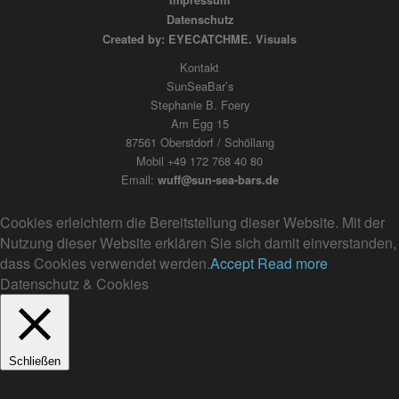
Impressum
Datenschutz
Created by: EYECATCHME. Visuals
Kontakt
SunSeaBar’s
Stephanie B. Foery
Am Egg 15
87561 Oberstdorf / Schöllang
Mobil +49 172 768 40 80
Email:
wuff@sun-sea-bars.de
Cookies erleichtern die Bereitstellung dieser Website. Mit der
Nutzung dieser Website erklären Sie sich damit einverstanden,
dass Cookies verwendet werden.
Accept
Read more
Datenschutz & Cookies
Schließen
Privacy Overview