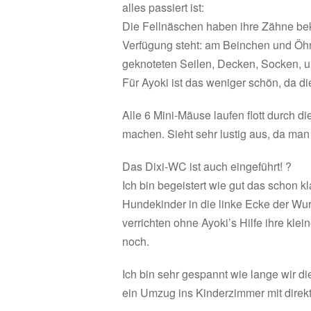
alles passiert ist:
Die Fellnäschen haben ihre Zähne be
Verfügung steht: am Beinchen und Öh
geknoteten Seilen, Decken, Socken, un
Für Ayoki ist das weniger schön, da di
Alle 6 Mini-Mäuse laufen flott durch di
machen. Sieht sehr lustig aus, da ma
Das Dixi-WC ist auch eingeführt! ?
Ich bin begeistert wie gut das schon 
Hundekinder in die linke Ecke der Wurf
verrichten ohne Ayoki’s Hilfe ihre kle
noch.
Ich bin sehr gespannt wie lange wir 
ein Umzug ins Kinderzimmer mit dire