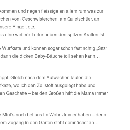
kommen und nagen fleissige an allem rum was zur
rchen vom Geschwisterchen, am Quietschtier, an
sere Finger, etc.
es eine weitere Tortur neben den spitzen Krallen ist.
e Wurfkiste und können sogar schon fast richtig „Sitz“
n dann die dicken Baby-Bäuche toll sehen kann…
klappt. Gleich nach dem Aufwachen laufen die
kiste, wo ich den Zellstoff ausgelegt habe und
inen Geschäfte – bei den Großen hilft die Mama immer
die Mini’s noch bei uns im Wohnzimmer haben – denn
ktem Zugang in den Garten steht demnächst an…