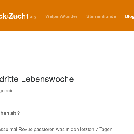
Elaya
Fary
WelpenWunder
Sternenhunde
Blo
 dritte Lebenswoche
lgemein
hen alt ?
 lasse mal Revue passieren was in den letzten 7 Tagen