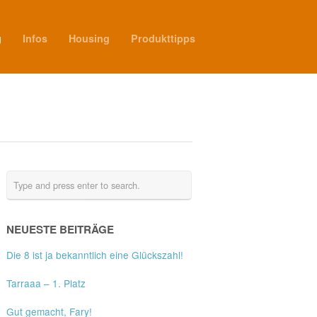
g
Infos
Housing
Produkttipps
NEUESTE BEITRÄGE
Die 8 ist ja bekanntlich eine Glückszahl!
Tarraaa – 1. Platz
Gut gemacht, Fary!