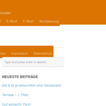
Wunder
f
E-Wurf
F-Wurf
Wurfplanung
inks
Impressum
Datenschutz
NEUESTE BEITRÄGE
Die 8 ist ja bekanntlich eine Glückszahl!
Tarraaa – 1. Platz
Gut gemacht, Fary!