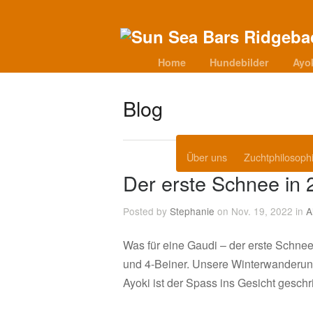
Home
Hundebilder
Ayo
Blog
Über uns
Zuchtphilosoph
Der erste Schnee in 
Posted by
Stephanie
on Nov. 19, 2022 in
A
Was für eine Gaudi – der erste Schnee 
und 4-Beiner. Unsere Winterwanderung
Ayoki ist der Spass ins Gesicht gesch