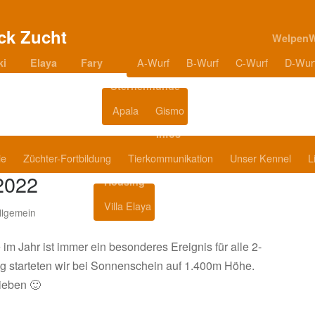
Welpen
A-Wurf
B-Wurf
C-Wurf
D-Wur
ki
Elaya
Fary
Sternenhunde
Apala
Gismo
Blog
Infos
ie
Züchter-Fortbildung
Tierkommunikation
Unser Kennel
L
2022
Housing
Villa Elaya
Produkttipps
llgemein
im Jahr ist immer ein besonderes Ereignis für alle 2-
 starteten wir bei Sonnenschein auf 1.400m Höhe.
rieben 🙂