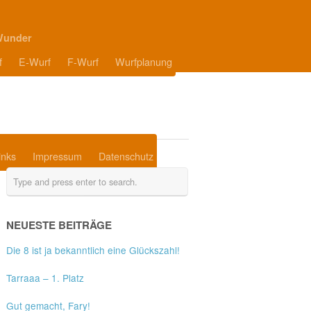
Wunder
f
E-Wurf
F-Wurf
Wurfplanung
inks
Impressum
Datenschutz
NEUESTE BEITRÄGE
Die 8 ist ja bekanntlich eine Glückszahl!
Tarraaa – 1. Platz
Gut gemacht, Fary!