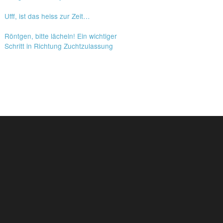
Ufff, ist das heiss zur Zeit…
Röntgen, bitte lächeln! Ein wichtiger
Schritt in Richtung Zuchtzulassung