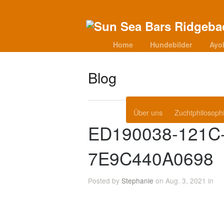
Home
Hundebilder
Ayo
Blog
Über uns
Zuchtphilosoph
ED190038-121C
7E9C440A0698
Posted by
Stephanie
on Aug. 3, 2021 in