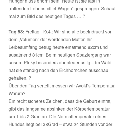
Hunger muss enorm sein. Heute ist sie fast in
„rollenden Lebensmittel-Wagen“ gesprungen. Schaut
mal zum Bild des heutigen Tages … ?
Tag 58:
Freitag, 19.4.: Wir sind alle beeindruckt von
dem „Volumen“ der werdenden Mutter. Ihr
Leibesumfang betrug heute einatmend 82cm und
ausatmend 81cm. Beim heutigen Spaziergang war
unsere Pinky besonders abenteuerlustig – im Wald
hat sie ständig nach den Eichhörnchen ausschau
gehalten. ?
Über den Tag verteilt messen wir Ayoki’s Temperatur.
Warum?
Ein recht sicheres Zeichen, dass die Geburt eintritt,
gibt das langsame absinken der Körpertemperatur
um 1 bis 2 Grad an. Die Normaltemperatur eines
Hundes liegt bei 38Grad – etwa 24 Stunden vor der