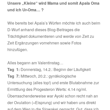
Unsere „Kleine“ wird Mama und somit Apala Oma
und ich Ur-Oma… ?
Wie bereits bei Apala’s Würfen möchte ich auch beim
D-Wurf anhand dieses Blog-Beitrages die
Trächtigkeit dokumentieren und werde von Zeit zu
Zeit Ergänzungen vornehmen sowie Fotos
hinzufügen.
Alles begann am Valentinstag…
Tag 1:
Donnerstag, 14.2.: Beginn der Läufigkeit
Tag 7:
Mittwoch, 20.2.: gynäkologische
Untersuchung (alles top!) und erste Blutabnahme zur
Ermittlung des Progesteron Werts: 4.14 ng/ml.
Überraschenderweise war Ayoki schon recht nah an
der Ovulation (=Eisprung) und wir haben uns direkt
auf dem Weg in die Slowakei gemacht. Gut, dass ich