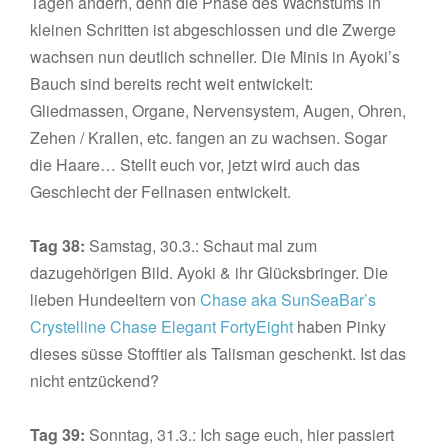
Tagen ändern, denn die Phase des Wachstums in
kleinen Schritten ist abgeschlossen und die Zwerge
wachsen nun deutlich schneller. Die Minis in Ayoki’s
Bauch sind bereits recht weit entwickelt:
Gliedmassen, Organe, Nervensystem, Augen, Ohren,
Zehen / Krallen, etc. fangen an zu wachsen. Sogar
die Haare… Stellt euch vor, jetzt wird auch das
Geschlecht der Fellnasen entwickelt.
Tag 38:
Samstag, 30.3.: Schaut mal zum
dazugehörigen Bild. Ayoki & ihr Glücksbringer. Die
lieben Hundeeltern von
Chase aka SunSeaBar’s
Crystelline Chase Elegant FortyEight
haben Pinky
dieses süsse Stofftier als Talisman geschenkt. Ist das
nicht entzückend?
Tag 39:
Sonntag, 31.3.: Ich sage euch, hier passiert