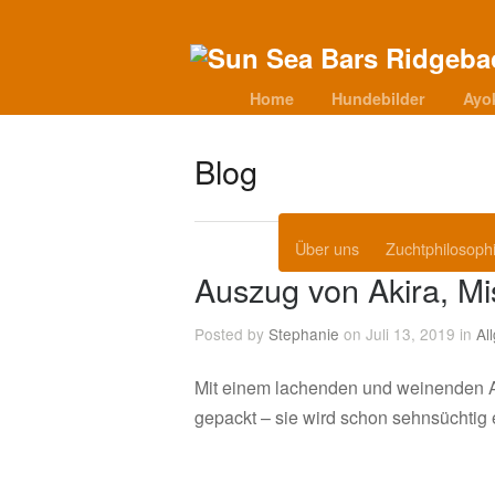
Home
Hundebilder
Ayo
Blog
Über uns
Zuchtphilosoph
Auszug von Akira, M
Posted by
Stephanie
on Juli 13, 2019 in
Al
Mit einem lachenden und weinenden 
gepackt – sie wird schon sehnsüchtig e