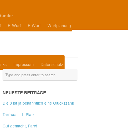
Wunder
f
E-Wurf
F-Wurf
Wurfplanung
inks
Impressum
Datenschutz
NEUESTE BEITRÄGE
Die 8 ist ja bekanntlich eine Glückszahl!
Tarraaa – 1. Platz
Gut gemacht, Fary!