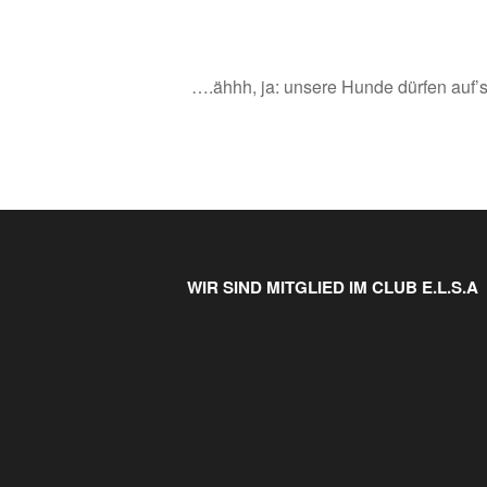
….ähhh, ja: unsere Hunde dürfen auf’s
WIR SIND MITGLIED IM CLUB E.L.S.A