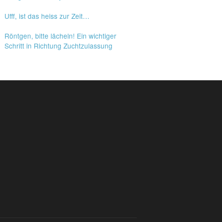
Ufff, ist das heiss zur Zeit…
Röntgen, bitte lächeln! Ein wichtiger
Schritt in Richtung Zuchtzulassung