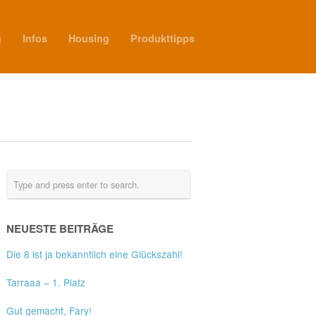
g
Infos
Housing
Produkttipps
NEUESTE BEITRÄGE
Die 8 ist ja bekanntlich eine Glückszahl!
Tarraaa – 1. Platz
Gut gemacht, Fary!